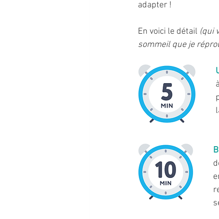
adapter ! 
En voici le détail 
(qui 
sommeil que je réprou
B
d
e
r
s