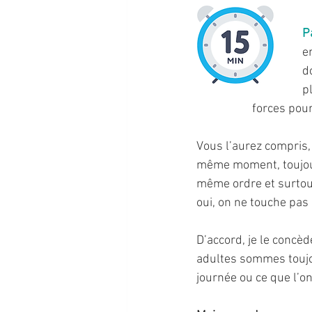
P
e
d
p
		forces po
Vous l’aurez compris,
même moment, toujour
même ordre et surtout
oui, on ne touche pas 
D’accord, je le concèd
adultes sommes toujou
journée ou ce que l’on