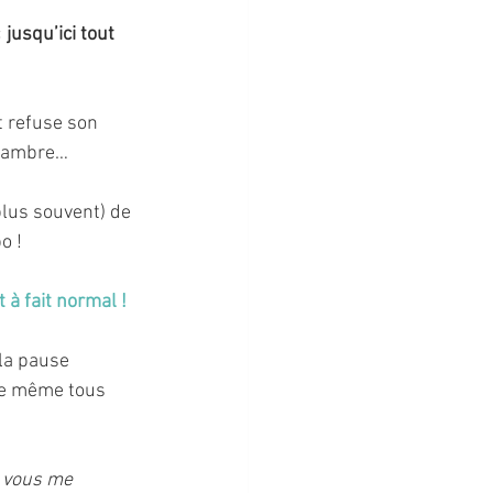
 
jusqu’ici tout 
t refuse son 
chambre…
plus souvent) de 
o !
 à fait normal !
 la pause 
ire même tous 
i vous me 