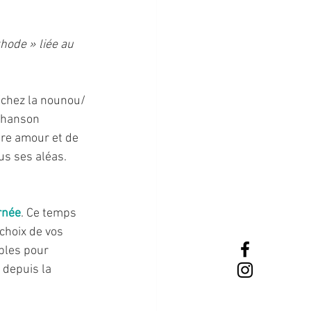
hode » liée au 
e/chez la nounou/
 chanson 
tre amour et de 
us ses aléas.
rnée
. Ce temps 
choix de vos 
bles pour 
 depuis la 