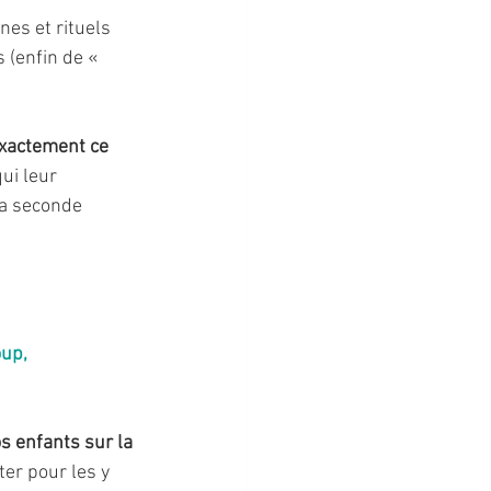
nes et rituels 
 (enfin de « 
exactement ce 
qui leur 
a seconde 
up, 
os enfants sur la 
ter pour les y 