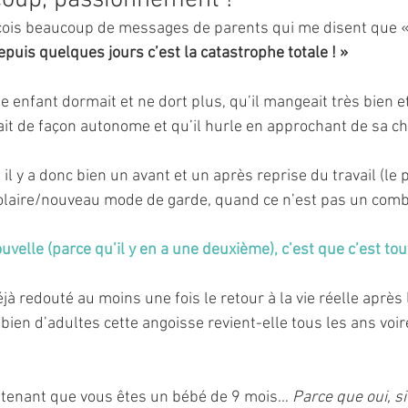
oup, passionnément !
eçois beaucoup de messages de parents qui me disent que «
epuis quelques jours c’est la catastrophe totale ! » 
 enfant dormait et ne dort plus, qu’il mangeait très bien e
ait de façon autonome et qu’il hurle en approchant de sa 
 il y a donc bien un avant et un après reprise du travail (le 
laire/nouveau mode de garde, quand ce n’est pas un comb
elle (parce qu’il y en a une deuxième), c’est que c’est tout
jà redouté au moins une fois le retour à la vie réelle après
mbien d’adultes cette angoisse revient-elle tous les ans vo
tenant que vous êtes un bébé de 9 mois…
 Parce que oui, s