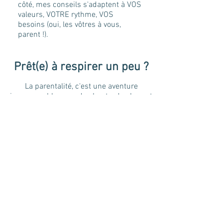
côté, mes conseils s'adaptent à VOS
valeurs, VOTRE rythme, VOS
besoins (oui, les vôtres à vous,
parent !).
Prêt(e) à respirer un peu ?
La parentalité, c'est une aventure
incomparable, avec des hauts, des bas, et
des moments où on se dit "mais
comment on est arrivés là ?!"
Aujourd'hui je vous le dis, vous n'avez pas
à porter tout cela seul(e) et demander de
l'aide est un signe de force, pas de
faiblesse !
Je vous offre 45 minutes d'échange pour
:
Faire le point sur vos défis du moment,
Echanger sur VOS besoins,
Etre vraiment écouté(e) sans jugement