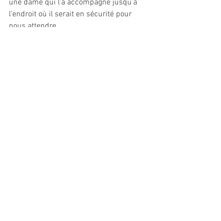
une dame qui l’a accompagné jusqu’à 
l’endroit où il serait en sécurité pour 
nous attendre.
Voilà, j’espère bien sûr que cette 
situation ne vous arrivera jamais mais 
j’ai plus de 15 ans de prévention des 
risques dans les pattes et croyez-moi 
sur parole, prévoir l’imprévisible est 
absolument indispensable… qui plus est 
quand on a de jeunes explorateurs à 
gérer ! 
Bonnes vacances à tous et prenez soin 
de vous !
#parentspasrobots
#vacances
#prevention
#enfants
#plage