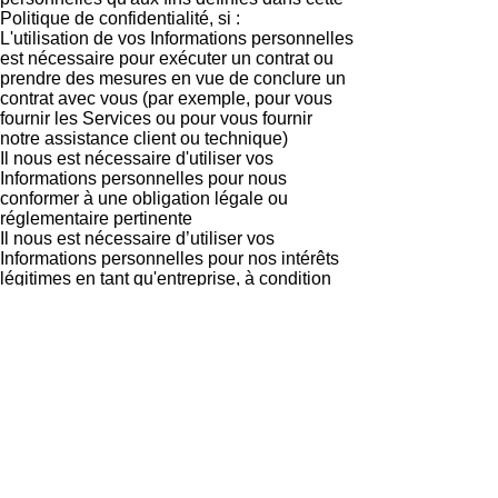
Politique de confidentialité, si :
L'utilisation de vos Informations personnelles
est nécessaire pour exécuter un contrat ou
prendre des mesures en vue de conclure un
contrat avec vous (par exemple, pour vous
fournir les Services ou pour vous fournir
notre assistance client ou technique)
Il nous est nécessaire d'utiliser vos
Informations personnelles pour nous
conformer à une obligation légale ou
réglementaire pertinente
Il nous est nécessaire d’utiliser vos
Informations personnelles pour nos intérêts
légitimes en tant qu'entreprise, à condition
que cette utilisation soit à tout moment
proportionnée et respectueuse de vos droits
à la vie privée.
Si vous résidez dans l'UE, vous pouvez :
Demander à recevoir la confirmation que des
Informations personnelles vous concernant
sont traitées ou non, et accéder aux
Informations personnelles que nous stockons
vous concernant, ainsi qu'à certaines