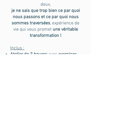
deux,
je ne sais que trop bien ce par quoi
nous passons et ce par quoi nous
sommes traversées
, expérience de
vie qui vous promet
une véritable
transformation !
Inclus :
Atelier de 2 heures
avec
exercices
pratiques,
Séance d'EFT collective
afin de se
libérer des émotions désagréables
identifiées ensemble,
Proposition
d'outils de régulation
émotionnelle
à vous approprier
(avec mode d'emploi)
Envoi de la ronde EFT réalisée
par
e-mail,
Possibilité d'
accéder à l'atelier
EmoDéclic individuel à un tarif